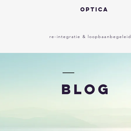
optica
re-integratie & loopbaanbegelei
Blog