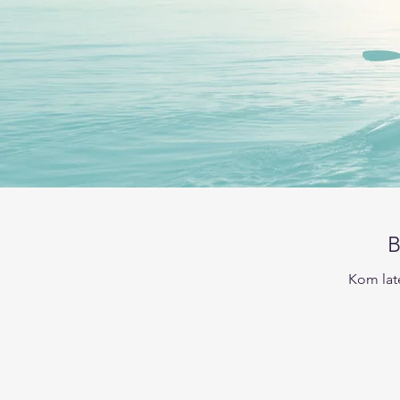
B
Kom late